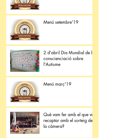
Menú setembre'19
2 d'abril Dia Mundial de la
conscienciació sobre
l'Autisme
Menú març'19
Què vam fer amb el que van
recaptar amb el sorteig de
la càmera?