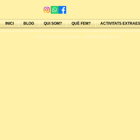
INICI
BLOG
QUI SOM?
QUÈ FEM?
ACTIVITATS EXTRAE
© 2025 AFA
E
SCOLA MESTRAL L'HOSPITALET DE L'INFANT