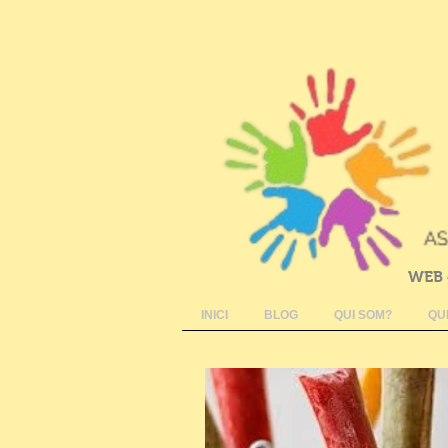
WEB 
INICI
BLOG
QUI SOM?
QU