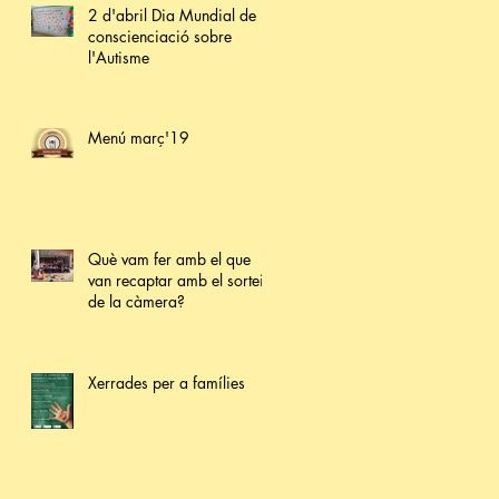
2 d'abril Dia Mundial de la
conscienciació sobre
l'Autisme
l
Menú març'19
Què vam fer amb el que
van recaptar amb el sorteig
de la càmera?
Xerrades per a famílies