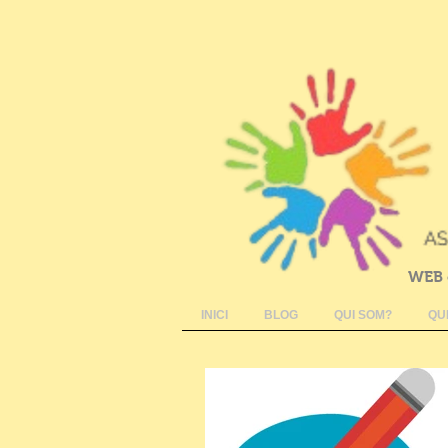
WEB 
INICI
BLOG
QUI SOM?
QU