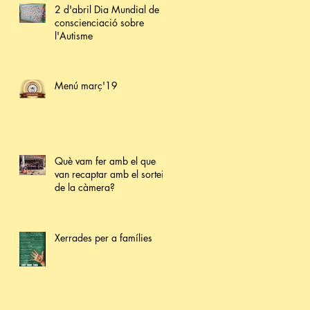
2 d'abril Dia Mundial de la
conscienciació sobre
l'Autisme
e
Menú març'19
Què vam fer amb el que
van recaptar amb el sorteig
de la càmera?
Xerrades per a famílies