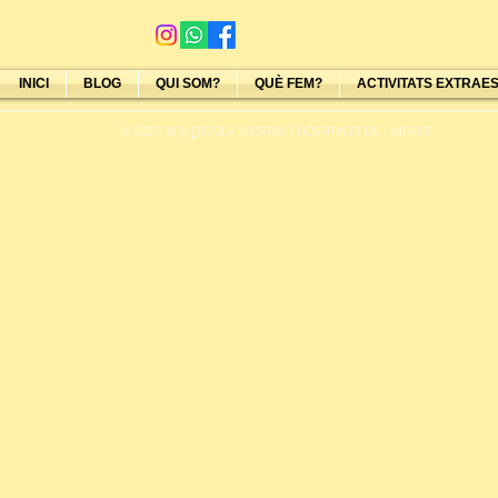
INICI
BLOG
QUI SOM?
QUÈ FEM?
ACTIVITATS EXTRAE
© 2025 AFA
E
SCOLA MESTRAL L'HOSPITALET DE L'INFANT