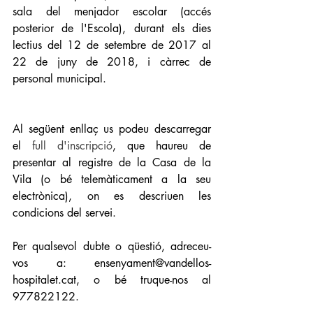
sala del menjador escolar (accés 
posterior de l'Escola), durant els dies 
lectius del 12 de setembre de 2017 al 
22 de juny de 2018, i càrrec de 
personal municipal. 
Al següent enllaç us podeu descarregar 
el 
full d'inscripció
, que haureu de 
presentar al registre de la Casa de la 
Vila (o bé telemàticament a la seu 
electrònica), on es descriuen les 
condicions del servei. 
Per qualsevol dubte o qüestió, adreceu-
vos a: ensenyament@vandellos-
hospitalet.cat, o bé truque-nos al 
977822122. 