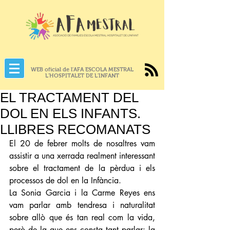
WEB oficial de l'AFA ESCOLA MESTRAL
L'HOSPITALET DE L'INFANT
EL TRACTAMENT DEL
DOL EN ELS INFANTS.
LLIBRES RECOMANATS
El 20 de febrer molts de nosaltres vam 
assistir a una xerrada realment interessant 
sobre el tractament de la pèrdua i els 
processos de dol en la Infància.
La Sonia Garcia i la Carme Reyes ens 
vam parlar amb tendresa i naturalitat 
sobre allò que és tan real com la vida, 
però de la que ens consta tant parlar: la 