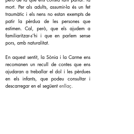
mort. Per als adults, assumir-la és un fet 
traumàtic i els nens no estan exempts de 
patir la pèrdua de les persones que 
estimen. Cal, però, que els ajudem a 
familiaritzar-s’hi i que en parlem sense 
pors, amb naturalitat.
En aquest sentit, la Sònia i la Carme ens 
recomanen un recull de contes que ens 
ajudaran a treballar el dol i les pèrdues 
en els infants, que podeu consultar i 
descarregar en el següent 
enllaç.