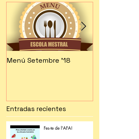
Menú Setembre '18
Fes-te soci!!!
Entradas recientes
Fes-te de l'AFA!