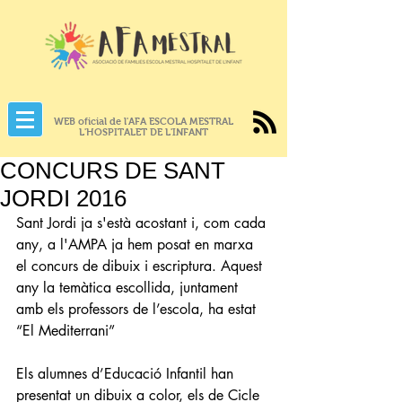
WEB oficial de l'AFA ESCOLA MESTRAL
L'HOSPITALET DE L'INFANT
CONCURS DE SANT
JORDI 2016
Sant Jordi ja s'està acostant i, com cada 
any, a l'AMPA ja hem posat en marxa 
el concurs de dibuix i escriptura. Aquest 
any la temàtica escollida, juntament 
amb els professors de l’escola, ha estat 
“El Mediterrani”
Els alumnes d’Educació Infantil han 
presentat un dibuix a color, els de Cicle 