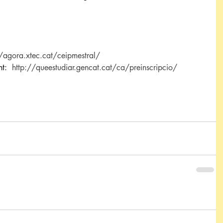
//agora.xtec.cat/ceipmestral/
t:  
http://queestudiar.gencat.cat/ca/preinscripcio/