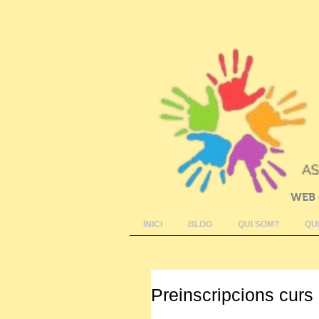
WEB 
INICI
BLOG
QUI SOM?
QU
Preinscripcions curs