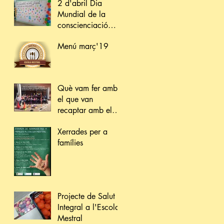
2 d'abril Dia
Mundial de la
conscienciació
sobre l'Autisme
Menú març'19
Què vam fer amb
el que van
recaptar amb el
sorteig de la
Xerrades per a
càmera?
famílies
Projecte de Salut
Integral a l'Escola
Mestral