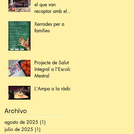
el que van
recaptar amb el
sorteig de la
Xerrades per a
càmera?
famílies
Projecte de Salut
Integral a l'Escola
Mestral
L'Ampa a la ràdio
Archivo
agosto de 2025
(1)
1 entrada
julio de 2025
(1)
1 entrada