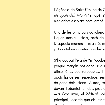
L’Agència de Salut Pública de 
els àpats dels Infants"
en què  s
menjadors escolars com també ex
Una de les principals conclusio
i quan menja l’infant, però dei
D'aquesta manera, l'infant és m
pot contribuir a evitar o reduir
S
’ha acabat l’era de “si t’acabes
perquè mengin pot conduir a mé
alimentàries poc saludables. E
àpats ha de ser respectuós, sens
de gana dels infants. A més, re
davant l’obesitat, un dels probl
—
a Catalunya, el 25% té sob
principal, recorda que els infan