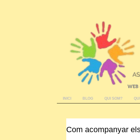
WEB 
INICI
BLOG
QUI SOM?
QU
Com acompanyar els à