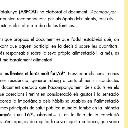
Catalunya (
ASPCAT
) ha elaborat el document 
“Acompanyar 
’apunten recomanacions per als àpats dels infants, tant als 
tensibles al dia a dia de les famílies.
ns que proposa el document és que l’adult estableixi què, on 
xant que aquest participi en la decisió sobre les quantitats. 
és responsable sobre la seva pròpia alimentació i, a més, es 
 el malbaratament alimentari.
 les llenties et faràs molt fort/a!”
. Pressionar els nens i nenes 
s resistència, generar rebuig a certs aliments i conductes 
l document destaca que l’acompanyament dels adults en els 
e coercions i tenint en consideració els gustos i la sensació 
corda la importància dels hàbits saludables en l'alimentació 
emes principals de salut pública mundial també en la infància 
repès i un 16%, obesitat
— i, en la línia de la conclusió 
ts són capaços de regular la seva ingesta calòrica, que varia 