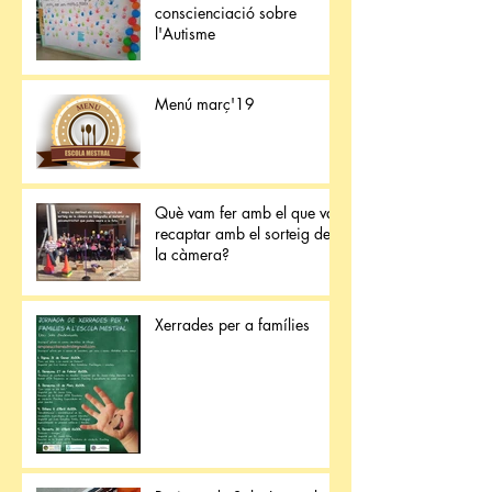
conscienciació sobre
l'Autisme
Menú març'19
Què vam fer amb el que van
recaptar amb el sorteig de
la càmera?
Xerrades per a famílies