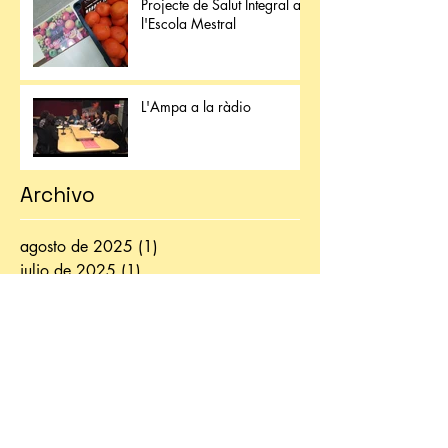
Projecte de Salut Integral a
l'Escola Mestral
L'Ampa a la ràdio
Archivo
agosto de 2025
(1)
1 entrada
julio de 2025
(1)
1 entrada
septiembre de 2019
(2)
2 entradas
abril de 2019
(1)
1 entrada
febrero de 2019
(5)
5 entradas
enero de 2019
(1)
1 entrada
noviembre de 2018
(4)
4 entradas
septiembre de 2018
(1)
1 entrada
agosto de 2018
(2)
2 entradas