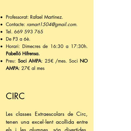
Professorat: Rafael Martinez.
Contacte:
ramart1504@gmail.com
.
Tel.
669 593 765
De P3 a 6è.
Horari: Dimecres de 16:30 a 17:30h.
Pabelló Hifrensa.
Preu:
Soci AMPA
: 25€ /mes. Soci
NO
AMPA
: 27€ al mes
CIRC
Les classes Extraescolars de Circ,
tenen una excel·lent acollida entre
els i les alumnes, són divertides,