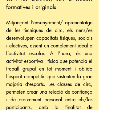
formatives i originals
Mitjançant l’ensenyament/ aprenentatge
de les tècniques de circ, els nens/es
desenvolupen capacitats físiques, socials
i efectives, essent un complement ideal a
l’activitat escolar. A l’hora, és una
activitat esportiva i física que potencia el
treball grupal en tot moment i oblida
l’esperit competitiu que sustenten la gran
majoria d’esports. Les classes de circ,
permeten crear una relació de confiança
i de creixement personal entre els/les
participants, amb la finalitat de
compartir un espai des d’on
desenvolupar-se i adquirir valors
personals i socials; potenciant aspectes