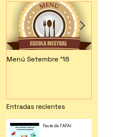
Menú Setembre '18
Fes-te soci!!!
Entradas recientes
Fes-te de l'AFA!