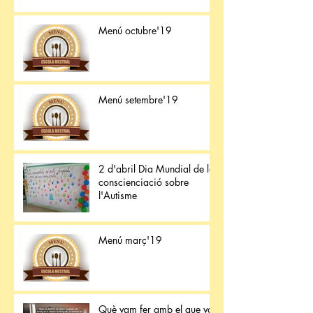
Menú octubre'19
Menú setembre'19
2 d'abril Dia Mundial de la
conscienciació sobre
l'Autisme
Menú març'19
Què vam fer amb el que van