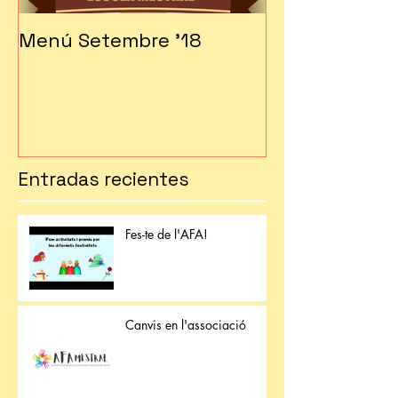
Menú Setembre '18
Fes-te soci!!!
Entradas recientes
Fes-te de l'AFA!
Canvis en l'associació