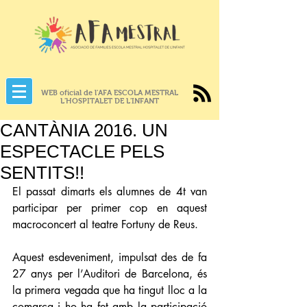
WEB oficial de l'AFA ESCOLA MESTRAL
L'HOSPITALET DE L'INFANT
CANTÀNIA 2016. UN
ESPECTACLE PELS
SENTITS!!
El passat dimarts els alumnes de 4t van 
participar per primer cop en aquest 
macroconcert al teatre Fortuny de Reus.
Aquest esdeveniment, impulsat des de fa 
27 anys per l’Auditori de Barcelona, és 
la primera vegada que ha tingut lloc a la 
comarca i ho ha fet amb la participació 