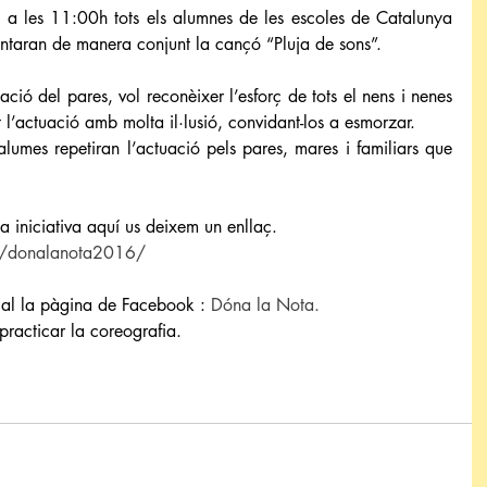
 a les 11:00h tots els alumnes de les escoles de Catalunya 
antaran de manera conjunt la cançó “Pluja de sons”.
ió del pares, vol reconèixer l’esforç de tots el nens i nenes 
 l’actuació amb molta il·lusió, convidant-los a esmorzar.
alumes repetiran l’actuació pels pares, mares i familiars que 
a iniciativa aquí us deixem un enllaç.
m/donalanota2016/
 al la pàgina de Facebook : 
Dóna la Nota.
practicar la coreografia. 