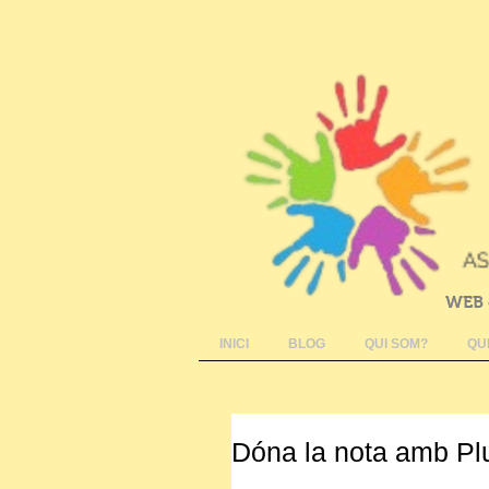
WEB 
INICI
BLOG
QUI SOM?
QU
Dóna la nota amb Pl