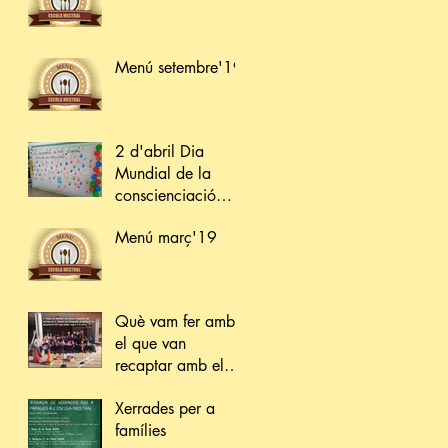
Menú setembre'19
2 d'abril Dia
Mundial de la
conscienciació
sobre l'Autisme
Menú març'19
Què vam fer amb
el que van
recaptar amb el
sorteig de la
Xerrades per a
càmera?
famílies