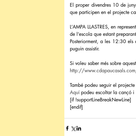
El proper divendres 10 de juny
que participen en el projecte c
L’AMPA LLASTRES, en representac
de l’escola que estant preparant
Posteriorment, a les 12:30 els 
puguin assistir.
Si voleu saber més sobre aquest
http://www.cdapaucasals.co
També podeu seguir el projecte
Aquí
 podeu escoltar la cançó i 
[if !supportLineBreakNewLine]
[endif]