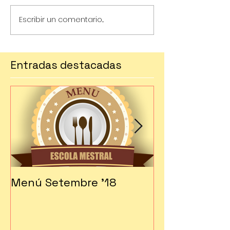
Escribir un comentario...
Entradas destacadas
Menú Setembre '18
Fes-te soci!!!