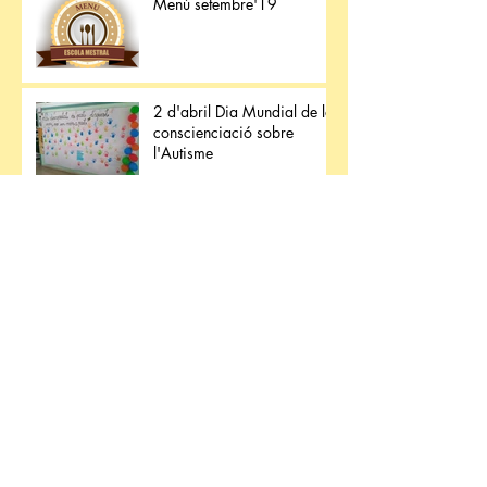
Menú setembre'19
2 d'abril Dia Mundial de la
conscienciació sobre
l'Autisme
Menú març'19
Què vam fer amb el que van
recaptar amb el sorteig de
la càmera?
Xerrades per a famílies